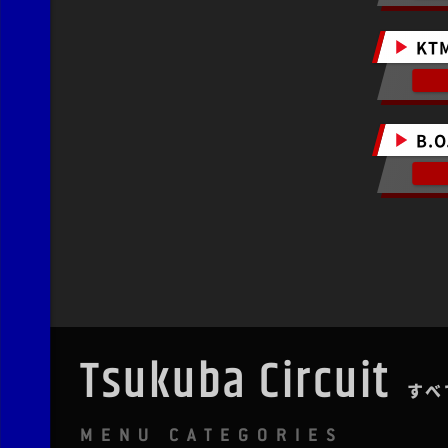
KT
B.O
Tsukuba Circuit
すべ
MENU CATEGORIES