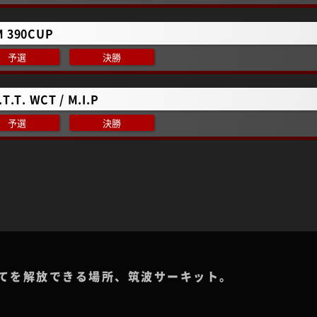
M 390CUP
予選
決勝
.T.T. WCT / M.I.P
予選
決勝
てを解放できる場所、筑波サーキット。