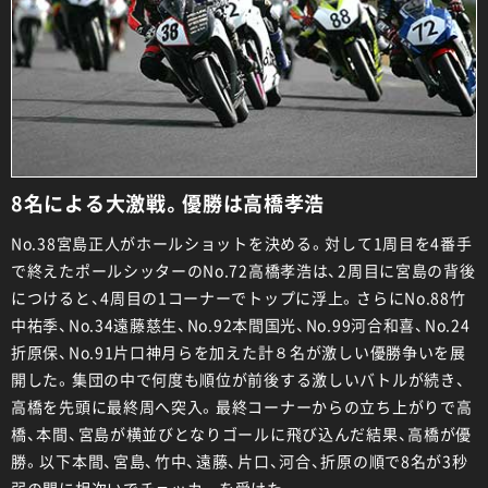
8名による大激戦。優勝は高橋孝浩
No.38宮島正人がホールショットを決める。対して1周目を4番手
で終えたポールシッターのNo.72高橋孝浩は、2周目に宮島の背後
につけると、4周目の1コーナーでトップに浮上。さらにNo.88竹
中祐季、No.34遠藤慈生、No.92本間国光、No.99河合和喜、No.24
折原保、No.91片口神月らを加えた計８名が激しい優勝争いを展
開した。集団の中で何度も順位が前後する激しいバトルが続き、
高橋を先頭に最終周へ突入。最終コーナーからの立ち上がりで高
橋、本間、宮島が横並びとなりゴールに飛び込んだ結果、高橋が優
勝。以下本間、宮島、竹中、遠藤、片口、河合、折原の順で8名が3秒
弱の間に相次いでチェッカーを受けた。