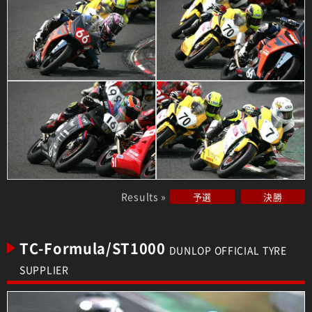
Results »
予選
決勝
TC-Formula/ST1000
DUNLOP OFFICIAL TYRE
SUPPLIER