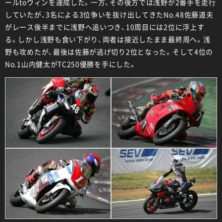
ールtoウィンを達成した。一方、その後方では浅野が2番手を走行
していたが、3名による3位争いを抜け出してきたNo.48佐藤道夫
がレース後半までに浅野へ追いつき、10周目には2位に浮上す
る。しかし浅野も食い下がり、両者は接近したまま最終周へ。浅
野も攻めたが、最後は佐藤が逃げ切り2位となった。そして4位の
No.1山内健太がTC250優勝を手にした。