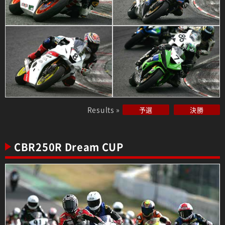
Results »
予選
決勝
CBR250R Dream CUP