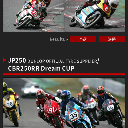
Results »
予選
決勝
JP250
/
DUNLOP OFFICIAL TYRE SUPPLIER
CBR250RR Dream CUP