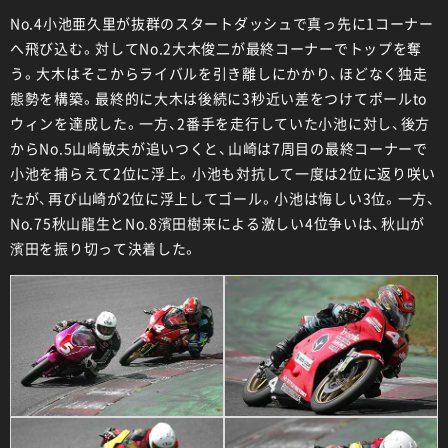
No.4小池亜久里が抜群のスタートダッシュで真っ先に1コーナー
へ飛び込む。対してNo.2大木俊二が最終コーナーでトップを奪
う。大木はそこからライバルを引き離しにかかり、ほどなく独走
態勢を構築。最終的に大木は後続に3秒近い差をつけてポールto
ウィンを達成した。一方、2番手を走行していた小池に対し、後方
からNo.5山崎敏夫が追いつくと、山崎は7周目の最終コーナーで
小池を捕らえて2位に浮上。小池も対抗して一度は2位に返り咲い
たが、再び山崎が2位に浮上してゴール。小池は悔しい3位。一方、
No.75秋山龍生とNo.8濱田樹来による激しい4位争いは、秋山が
濱田を振り切って決着した。