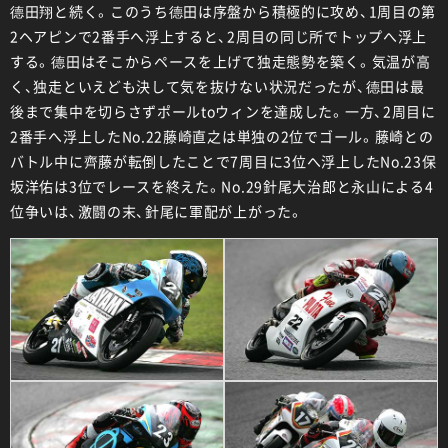
德田翔と続く。このうち德田は序盤から積極的に攻め、1周目の第
2ヘアピンで2番手へ浮上すると、2周目の同じ所でトップへ浮上
する。德田はそこからペースを上げて独走態勢を築く。気温が高
く、独走といえども決して気を抜けない状況だったが、德田は最
後まで集中を切らさずポールtoウィンを達成した。一方、2周目に
2番手へ浮上したNo.22藤崎直之は単独の2位でゴール。藤崎との
バトル中に齊藤が転倒したことで7周目に3位へ浮上したNo.23保
坂洋佑は3位でレースを終えた。No.29針尾大治郎と永山による4
位争いは、激闘の末、針尾に軍配が上がった。