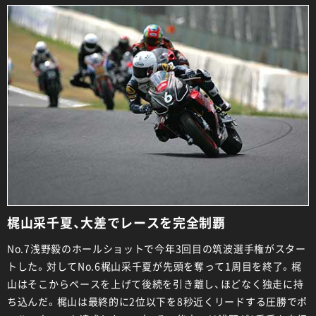
梶山采千夏、大差でレースを完全制覇
No.7浅野毅のホールショットで今年3回目の筑波選手権がスター
トした。対してNo.6梶山采千夏が先頭を奪って1周目を終了。梶
山はそこからペースを上げて後続を引き離し、ほどなく独走に持
ち込んだ。梶山は最終的に2位以下を8秒近くリードする圧勝でポ