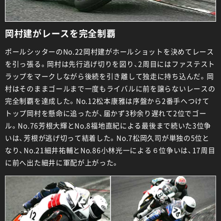
岡村建がレースを完全制覇
ポールシッターのNo.22岡村建がホールショットを決めてレース
を引っ張る。岡村は先行逃げ切りを図り、2周目にはファステスト
ラップをマークしながら後続を引き離して独走に持ち込んだ。岡
村はそのままゴールまで一度もライバルに前を譲らないレースの
完全制覇を達成した。No.12松本康雅は序盤から2番手へつけて
トップ岡村を懸命に追ったが、届かず3秒余り遅れて2位でゴー
ル。No.76芳根大輝とNo.8福地直紀による最後まで続いた3位争
いは、芳根が逃げ切って結着した。No.7松岡久司が単独の5位と
なり、No.21細井祐輔とNo.86小林光一による６位争いは、17周目
に前へ出た細井に軍配が上がった。