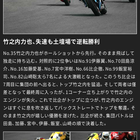
竹之内力也、失速も土壇場で逆転勝利
No.35竹之内力也がホールショットから先行。そのまま飛ばして
独走に持ち込む。対照的に2位争いはNo.91伊藤翼、No.70田島涼
介、No.16加藤愛基、No.7宮中洋樹、No.66比企徹、No.99飯室裕
司、No.82山崎聡太ら7名による大激戦となった。このうち比企は
7周目に集団の前へ出ると、トップ竹之内を猛追。そして両者は僅
差となって最終周に入ったが、1コーナー立ち上がりで竹之内の
エンジンが失火。これで比企がトップに立つが、竹之内のエンジ
ンはすぐに息を吹き返してバックストレートでトップを奪還。そ
のまま竹之内が嬉しい優勝を遂げた。比企が続き、集団バトルは
田島、加藤、宮中、伊藤、飯室、山崎の順で決着した。