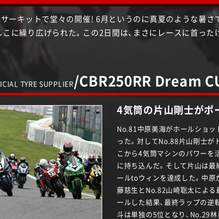
波サーキットで堂々の開催! 6月というのに真夏のような暑さ
しこに繰り広げられた。この2日間は、まさにレースに首った
/
CBR250RR Dream C
CIAL TYRE SUPPLIER
4気筒の片山剛士がポ
No.81中原美海がホールショ
った。対してNo.88片山剛士
こから4気筒マシンのパワーを
に持ち込んだ。そして片山は最
ールtoウィンを達成した。中原が
藤慈生とNo.82山崎聡太によ
ールした結果、最終ラップの逆転
斗は単独の5位となり、No.29