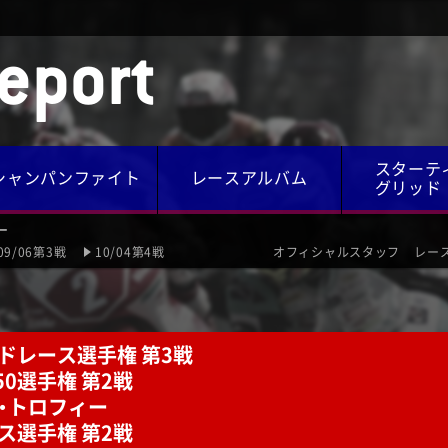
eport
スターテ
シャンパンファイト
レースアルバム
グリッド
ー
09/06第3戦
10/04第4戦
オフィシャルスタッフ
レー
ードレース選手権 第3戦
250選手権 第2戦
ー・トロフィー
ス選手権 第2戦