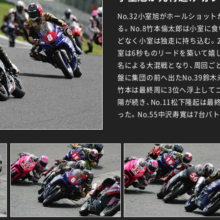
No.32小室旭がホールショッ
る。No.8竹本倫太郎は小室に
どなく小室は独走に持ち込む。
室は6秒ものリードを築いて嬉
名による大混戦となり、周回ご
盤に集団の前へ出たNo.39鈴木
竹本は最終周に3位へ浮上してゴー
陽が続き、No.11松下隆起は最
った。No.55中沢寿寛は7台