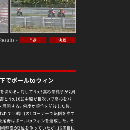
Results »
予選
決勝
下でポールtoウィン
を決める。対してNo.5高杉奈緒子が2周
野とNo.10武中駿が相次いで高杉をパ
を展開する。何度か順位を前後した後、
われて10周目の1コーナーで転倒を喫す
た尾野はポールtoウィンを達成した。そ
4岡崎静夏が2位を争っていたが、16周目に