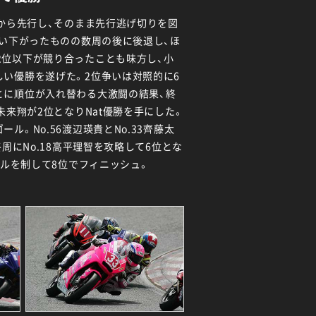
トから先行し、そのまま先行逃げ切りを図
食い下がったものの数周の後に後退し、ほ
2位以下が競り合ったことも味方し、小
しい優勝を遂げた。2位争いは対照的に6
とに順位が入れ替わる大激闘の結果、終
未来翔が2位となりNat優勝を手にした。
ル。No.56渡辺瑛貴とNo.33齊藤太
終周にNo.18高平理智を攻略して6位とな
バトルを制して8位でフィニッシュ。