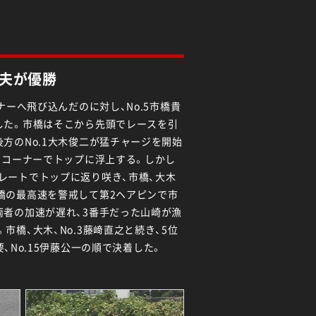
夫が優勝
ナーへ飛び込んだのに対し、No.5市橋貴
した。市橋はそこから先頭でレースを引
方のNo.1大木俊二が猛チャージを開始
1コーナーでトップに浮上する。しかし
レートでトップに返り咲き、市橋、大木
橋の最高速を警戒して第2ヘアピンで市
両者の加速が遅れ、3番手だった山崎が漁
市橋、大木、No.3藤﨑直之と続き、5位
巻要、No.15伊藤公一の順で決着した。