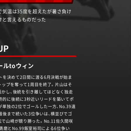
で気温は35度を超えたが暑さ負け
けと言えるものだった
UP
ールtoウィン
ットを決めて2日間に渡る6月決戦が始ま
がトップを奪って1周目を終了。片山はそ
活かし、後続を引き離してほどなく独走
終的に後続に3秒近いリードを築いてポ
単独の2位でゴールした一方、No.39遠
る最後まで続いた3位争いは、横並びでゴ
で山崎が競り勝った。No.11佐久間咲
林勇磨とNo.99飯室裕司による6位争い