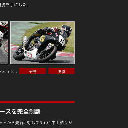
優勝を手にした。
Results »
予選
決勝
ースを完全制覇
ットから先行。対してNo.71中山結互が