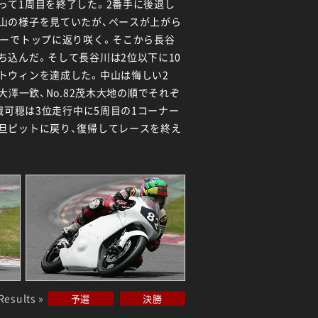
って1周目を終了した。2番手に後退し
山の様子を見ていたが、ペースが上がら
ナーでトップに返り咲く。そこから長谷
ち込んだ。そして長谷川は2位以下に10
トウィンを達成した。中山は悔しい2
69大澤一欽、No.82茂木大地の順でそれぞ
知識可穏は3位走行中に5周目の1コーナー
旦ピットに戻り、復帰してレースを終え
Results »
予選
決勝