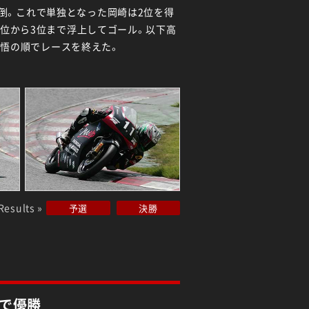
倒。これで単独となった岡崎は2位を得
、7位から3位まで浮上してゴール。以下高
飯高新悟の順でレースを終えた。
Results »
予選
決勝
で優勝