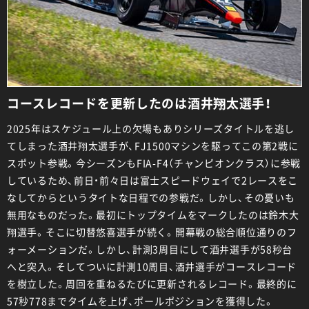
コースレコードを更新したのは酒井翔太選手！
2025年はスケジュール上の欠場もありシリーズタイトルを逃し
てしまった酒井翔太選手が、FJ1500マシンを駆ってこの第2戦に
スポット参戦。今シーズンもFIA-F4（チャンピオンクラス）に参戦
しているため、前日・前々日は富士スピードウェイで2レースをこ
なしてからというタイトな日程での参戦だ。しかし、その憂いも
無用なものだった。最初にトップタイムをマークしたのは鈴木大
翔選手。そこに切替悠喜選手が続く。開幕戦の総合順位通りのフ
ォーメーションだ。しかし、計測3周目にして酒井選手が58秒台
へと突入。そしてついに計測10周目、酒井選手がコースレコード
を樹立した。周回を重ねるたびに更新されるレコード。最終的に
57秒778までタイムを上げ、ポールポジションを獲得した。