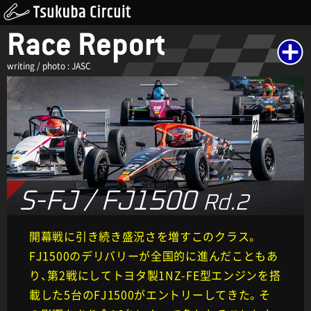
Race Report
writing / photo : JASC
S-FJ / FJ1500
Rd.2
開幕戦に引き続き盛況さを増すこのクラス。
FJ1500のデリバリーが全国的に進んだこともあ
り、第2戦にしてトヨタ製1NZ-FE型エンジンを搭
載した5台のFJ1500がエントリーしてきた。そ