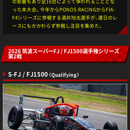
の影響もあり全16台によって争われることとな
った本大会。今年からPONOS RACINGからFIA-
F4シリーズに参戦する酒井翔太選手が、連日のレ
ースにもかかわらず参戦し注目を集めた。
2026 筑波スーパーFJ / FJ1500選手権シリーズ
第2戦
S-FJ / FJ1500
〈Qualifying〉