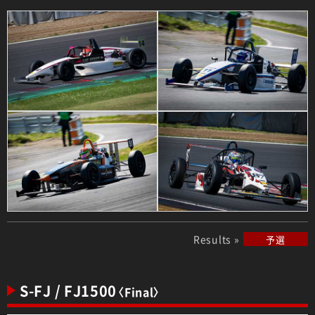
Results »
予選
S-FJ / FJ1500
〈Final〉