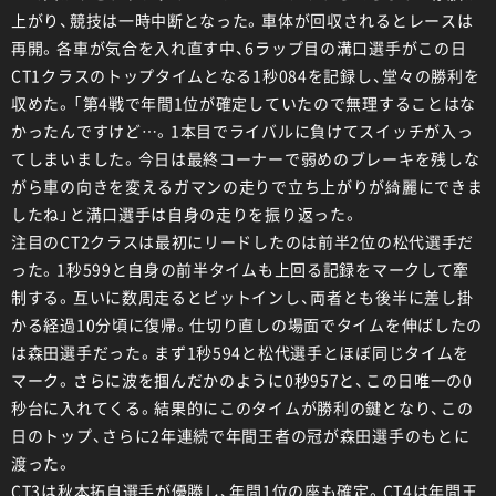
上がり、競技は一時中断となった。車体が回収されるとレースは
再開。各車が気合を入れ直す中、6ラップ目の溝口選手がこの日
CT1クラスのトップタイムとなる1秒084を記録し、堂々の勝利を
収めた。「第4戦で年間1位が確定していたので無理することはな
かったんですけど…。1本目でライバルに負けてスイッチが入っ
てしまいました。今日は最終コーナーで弱めのブレーキを残しな
がら車の向きを変えるガマンの走りで立ち上がりが綺麗にできま
したね」と溝口選手は自身の走りを振り返った。
注目のCT2クラスは最初にリードしたのは前半2位の松代選手だ
った。1秒599と自身の前半タイムも上回る記録をマークして牽
制する。互いに数周走るとピットインし、両者とも後半に差し掛
かる経過10分頃に復帰。仕切り直しの場面でタイムを伸ばしたの
は森田選手だった。まず1秒594と松代選手とほぼ同じタイムを
マーク。さらに波を掴んだかのように0秒957と、この日唯一の0
秒台に入れてくる。結果的にこのタイムが勝利の鍵となり、この
日のトップ、さらに2年連続で年間王者の冠が森田選手のもとに
渡った。
CT3は秋本拓自選手が優勝し、年間1位の座も確定。CT4は年間王