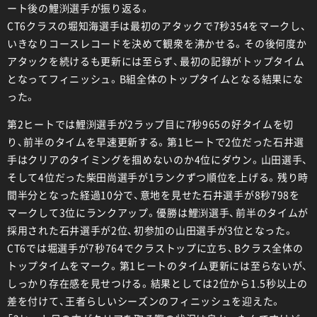
ート後の鯉渕選手が振り返る。
CT6クラスの堀知海選手は最初のアタックで7秒354をマークし、
いきなりコースレコードを決めて観衆を沸かせる。その後何度か
アタックを続けるも更新には至らず、最初の記録がトップタイム
となってフィニッシュ。B組全体のトップタイムとなる結果にな
った。
第2ヒートでは鯉渕選手が2ラップ目に7秒965の好タイムを切
り、前半のタイムを早速更新する。第1ヒートで2位だった石井選
手はクリアのタイミングを掴めないのか4位にダウン。山田選手、
そして4位だった柴田尚選手が1ランクずつ順位を上げる。残り時
間半分となった経過10分で、意地を見せた石井選手が8秒798を
マークして3位にランクアップ。優勝は鯉渕選手、前半のタイムが
採用された石井選手が2位、初参加の山田選手が3位となった。
CT6では堀選手が7秒764でクラストップに立ち、Bクラス全体の
トップタイムをマーク。第1ヒートのタイム更新には至らないが、
しっかり存在感を見せつける。結果としては2位から1.5秒以上の
差を付けて、王者らしいシーズンのフィニッシュを迎えた。