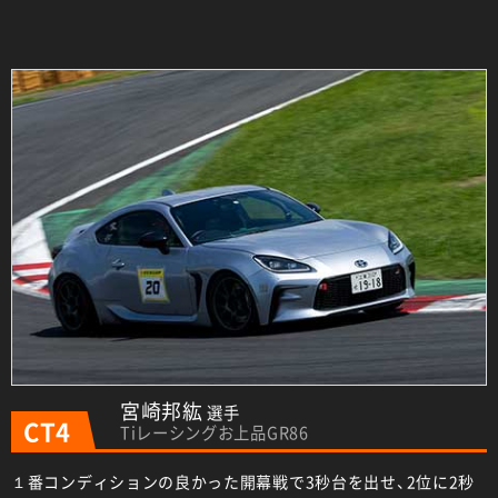
宮崎邦紘
選手
CT4
Tiレーシングお上品GR86
１番コンディションの良かった開幕戦で3秒台を出せ、2位に2秒