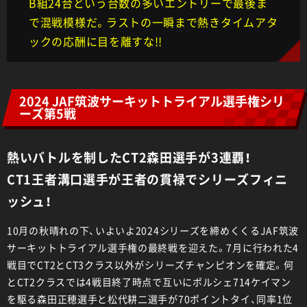
B組24台という台数の多いエントリーで最後ま
で混戦模様だ。ラストの一瞬まで熱きタイムアタ
ックの応酬に目を離すな!!
2024 JAF筑波サーキットトライアル選手権シリ
ーズ第5戦
熱いバトルを制したCT2森田選手が3連覇！
CT1王者溝口選手が王者の貫禄でシリーズフィニ
ッシュ！
10月の秋晴れの下、いよいよ2024シリーズを締めくくるJAF筑波
サーキットトライアル選手権の最終戦を迎えた。7月に行われた4
戦目でCT2とCT3クラス以外がシリーズチャンピオンを確定。何
とCT2クラスでは4戦目終了時点で互いにポルシェ714ケイマン
を駆る森田正穂選手と松代耕二選手が70ポイントタイ、同率1位