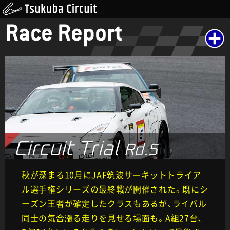
Race Report
Circuit Trial
Rd.5
秋が深まる10月にJAF筑波サーキットトライア
ル選手権シリーズの最終戦が開催された。既にシ
ーズン王者が確定したクラスもあるが、ライバル
同士の気合漲る走りを見せる場面も。A組27台、