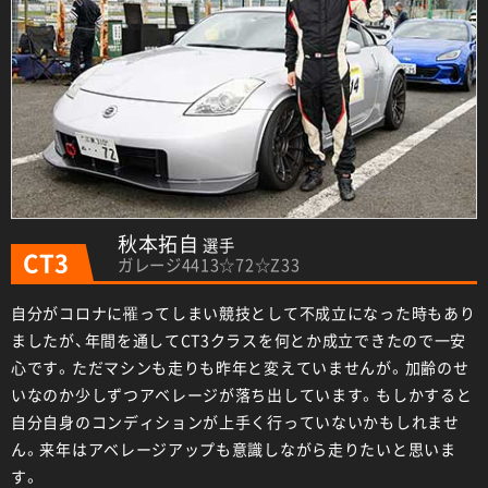
秋本拓自
選手
CT3
ガレージ4413☆72☆Z33
自分がコロナに罹ってしまい競技として不成立になった時もあり
ましたが、年間を通してCT3クラスを何とか成立できたので一安
心です。ただマシンも走りも昨年と変えていませんが。加齢のせ
いなのか少しずつアベレージが落ち出しています。もしかすると
自分自身のコンディションが上手く行っていないかもしれませ
ん。来年はアベレージアップも意識しながら走りたいと思いま
す。