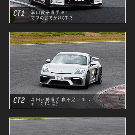
CT1
溝口敦子選手
選手
ママのおでかけGT-R
CT2
森田正穂選手 寝不足☆まし
ゅ～GT4
選手