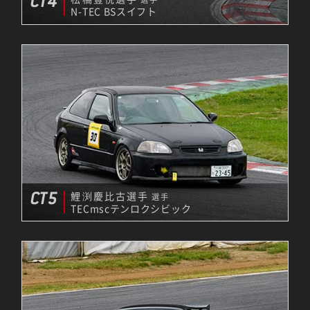
CT4
N-TEC BSスイフト
CT5
鯉渕慶比古選手
選手
TECmscテンロクシビック