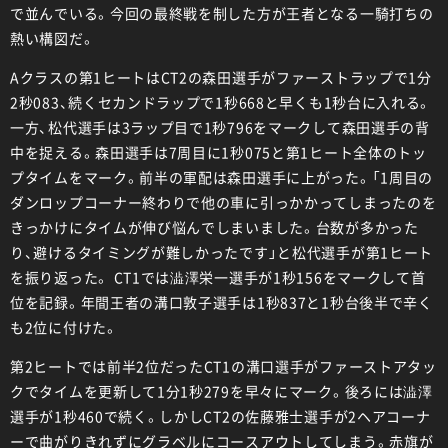
で並んでいる。今回の最終戦を制した方が王者となる一騎打ちの
熱い構図だ。
Aクラスの第1ヒートはCT2の森田選手がファーストラップで1分
2秒083、続くセカンドラップで1秒668と早くも1秒台に入れる。
一方、松代選手は3ラップ目で1秒796をマークして森田選手の背
中を捉える。森田選手は7周目に1秒075と第1ヒート全体のトッ
プタイムをマーク。前半の軍配は森田選手に上がった。「1周目の
ダンロップコーナー終わりで他の車に引っかかってしまったのを
きっかけにタイムが伸び悩んでしまいました。台数が多かった
り、避けるタイミングが難しかったです」と松代選手が第1ヒート
を振り返った。 CT1では澁澤栄一選手が1秒156をマークして首
位を記録。年間王者の溝口敦子選手は1秒837と1秒台後半で辛く
も2位に付けた。
第2ヒートでは前半2位だったCT1の溝口選手がファーストアタッ
クでタイムを更新して1分1秒279を早々にマーク。後ろには澁澤
選手が1秒460で続く。しかしCT2の佐藤雅士選手が2ヘアコーナ
ーで曲がりきれずにグラベルにコースアウトしてしまう。赤旗が