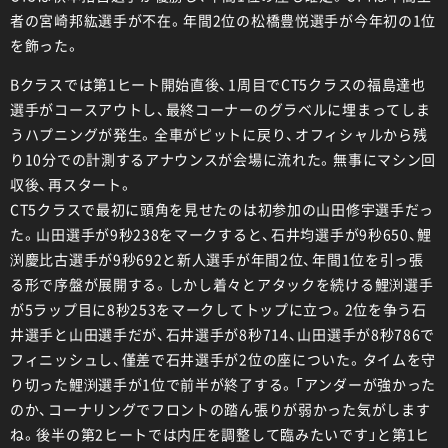
者の宮崎邦紘選手が不在。年間2位の松橋豊悦選手が今年初の1位
を飾った。
Bクラスでは第1ヒート開始直後、1周目でCT5クラスの福島達也
選手がコースアウトし、最終コーナーのグラベルに埋まってしま
うハプニングが発生。全車がピットに戻り、オフィシャルから残
り10分での計測するアナウンスが会場に流れた。無事にマシン回
収後、再スタート。
CT5クラスで最初に頭角を見せたのは初参加の山田修宇選手だっ
た。山田選手が9秒238をマークすると、石井均選手が9秒650、鯉
渕慶比古選手が9秒692と新人選手が年間2位、年間1位を引っ張
る形で序盤が展開する。しかし着々とアタックを続ける鯉渕選手
が5ラップ目に8秒253をマークしてトップに立つ。2位を争う石
井選手と山田選手だが、石井選手が8秒714、山田選手が8秒786で
フィニッシュし、僅差で石井選手が2位の座についた。タイムを守
り切った鯉渕選手が1位で前半が終了する。「アンダーが強かった
のか、コーナリングでフロントの踏ん張りが弱かった気がします
ね。後半の第2ヒートでは内圧を調整して臨みたいです」と第1ヒ