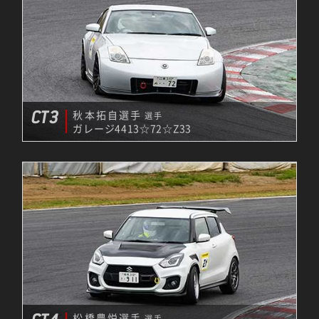
CT3
秋本拓自選手
選手
ガレージ4413☆72☆Z33
松橋豊悦選手
選手