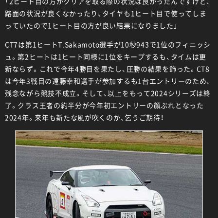
「2ヒート目の方がクリアを取る際の状況は良かったんですけど、
路面の状況が良くなかったり、タイヤも1ヒート目で使ってしま
っていたので1ヒート目の方が良い結果になりました」
CT7は第1ヒートT.Sakamoto選手が10秒943で1位のフィニッシ
ュ。第2ヒートは1ヒート同様に1位をキープするも、タイムは更
新ならず。これで今年4勝目を果たし、圧勝の結果を飾った。CT8
は今年3戦目の遠藤幸和選手が参加するも1台エントリーのため、
残念ながら競技不成立。そして、以上をもって2024シリーズは終
了。クラス王者の約半分が今年初エントリーの顔ぶれとなった
2024年。来年も新たな風が吹くのか、乞うご期待！