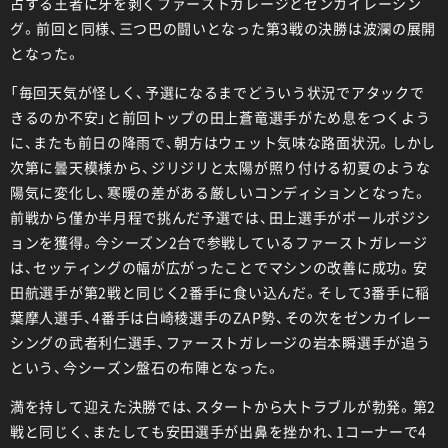
占する王者に牙を剥くファーストガレージとゼンカイレーシン
グ。前回と同様、三つ巴の闘いとなった第3戦の決勝は波瀾の展開
となった。
「毎回天気が怪しく、予選になるまでどういう状況でアタックで
きるのか不安」と前回トップの田上蒼竜選手がため息をつくよう
に、またも前日の降雨で、朝方はウェット気味な路面状況。しかし
次第に曇天模様から、ジリジリと太陽が照り付ける初夏のような
陽気に変化し、寒暖の差がある厳しいコンディションとなった。
前戦から僅か半月程で挑んだ予選では、田上選手がポールポジシ
ョンを獲得。今シーズン2台で参戦しているファーストガレージ
は、セッティングの幅が広がったことでマシンの改善に成功。安
田航選手が第2戦と同じく2番手に食い込んだ。そして3番手に稲
葉摩人選手、4番手は白崎稜選手のZAP勢、その次をゼンカイレー
シングの武者利仁選手、ファーストガレージの岩本瞬選手が追う
という、今シーズン盤石の布陣となった。
満を持して迎えた決勝では、スタートから大トラブルが勃発。第2
戦と同じく、またしても安田選手が出鼻を挫かれ、1コーナーで4