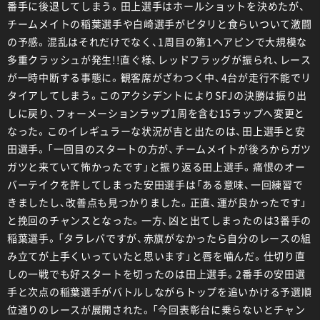
番手に後退してしまう。田上選手はホールショットを決めたが、
チームメイトの稲葉選手や白崎選手がピタリと食らいついて激闘
の予感。混乱はそれだけでなく、1周目の第1ヘアピンで大規模な
多重クラッシュが発生!!直ぐ様、レッドフラッグが振られ、レース
が一時中断する事態に。観客席がざわつく中、4台が走行不能でリ
タイアしてしまう。このアクシデントによりSFJの決勝は振り出
しに戻り、フォーメーションラップ1周を含む15ラップへ変更と
なった。このイレギュラーな状況が吉と出たのは、田上選手と安
田選手。「一回目のスタートの方が、チームメイトが後ろからガツ
ガツと来ていて怖かったです」と振り返る田上選手。痛恨のオー
バーテイクを許してしまった安田選手は「ある意味、一回練習で
きましたし、改善点も見つかりました。正直、運が良かったです」
と挽回のチャンスとなった。一方、凶と出てしまったのは3番手の
稲葉選手。「タラレバですが、赤旗がなかったら自分のレースの組
み立てが上手くいっていたと思います」と唇を噛んだ。仕切り直
しの一戦でも好スタートを切ったのは田上選手。2番手の安田選
手と次点の稲葉選手がバトルしながらトップを追いかける予選順
位通りのレースが展開された。「今回表彰台に乗らないとチャン