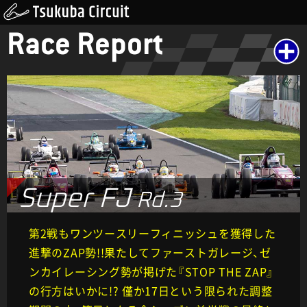
Race Report
Super FJ
Rd.3
第2戦もワンツースリーフィニッシュを獲得した
進撃のZAP勢!!果たしてファーストガレージ、ゼ
ンカイレーシング勢が掲げた『STOP THE ZAP』
の行方はいかに!? 僅か17日という限られた調整