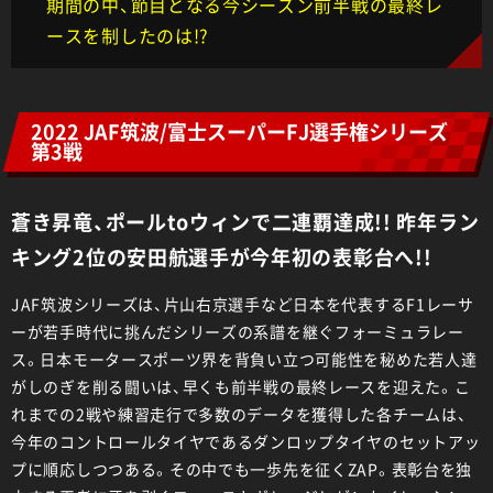
期間の中、節目となる今シーズン前半戦の最終レ
ースを制したのは!?
2022 JAF筑波/富士スーパーFJ選手権シリーズ
第3戦
蒼き昇竜、ポールtoウィンで二連覇達成!! 昨年ラン
キング2位の安田航選手が今年初の表彰台へ!!
JAF筑波シリーズは、片山右京選手など日本を代表するF1レーサ
ーが若手時代に挑んだシリーズの系譜を継ぐフォーミュラレー
ス。日本モータースポーツ界を背負い立つ可能性を秘めた若人達
がしのぎを削る闘いは、早くも前半戦の最終レースを迎えた。こ
れまでの2戦や練習走行で多数のデータを獲得した各チームは、
今年のコントロールタイヤであるダンロップタイヤのセットアッ
プに順応しつつある。その中でも一歩先を征くZAP。表彰台を独