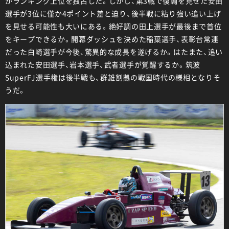
がランキング上位を独占した。しかし、第3戦で復調を見せた安田
選手が3位に僅か4ポイント差と迫り、後半戦に粘り強い追い上げ
を見せる可能性も大いにある。絶好調の田上選手が最後まで首位
をキープできるか。開幕ダッシュを決めた稲葉選手、表彰台常連
だった白崎選手が今後、驚異的な成長を遂げるか。はたまた、追い
込まれた安田選手、岩本選手、武者選手が覚醒するか。筑波
SuperFJ選手権は後半戦も、群雄割拠の戦国時代の様相となりそ
うだ。