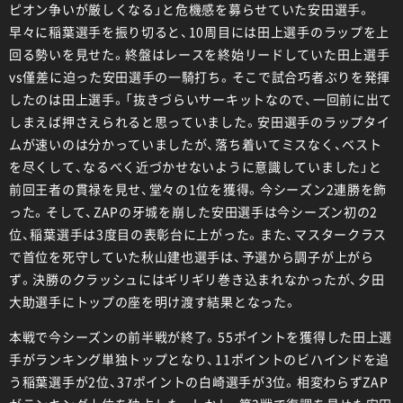
ピオン争いが厳しくなる」と危機感を募らせていた安田選手。
早々に稲葉選手を振り切ると、10周目には田上選手のラップを上
回る勢いを見せた。終盤はレースを終始リードしていた田上選手
vs僅差に迫った安田選手の一騎打ち。そこで試合巧者ぶりを発揮
したのは田上選手。「抜きづらいサーキットなので、一回前に出て
しまえば押さえられると思っていました。安田選手のラップタイ
ムが速いのは分かっていましたが、落ち着いてミスなく、ベスト
を尽くして、なるべく近づかせないように意識していました」と
前回王者の貫禄を見せ、堂々の1位を獲得。今シーズン2連勝を飾
った。そして、ZAPの牙城を崩した安田選手は今シーズン初の2
位、稲葉選手は3度目の表彰台に上がった。また、マスタークラス
で首位を死守していた秋山建也選手は、予選から調子が上がら
ず。決勝のクラッシュにはギリギリ巻き込まれなかったが、夕田
大助選手にトップの座を明け渡す結果となった。
本戦で今シーズンの前半戦が終了。55ポイントを獲得した田上選
手がランキング単独トップとなり、11ポイントのビハインドを追
う稲葉選手が2位、37ポイントの白崎選手が3位。相変わらずZAP