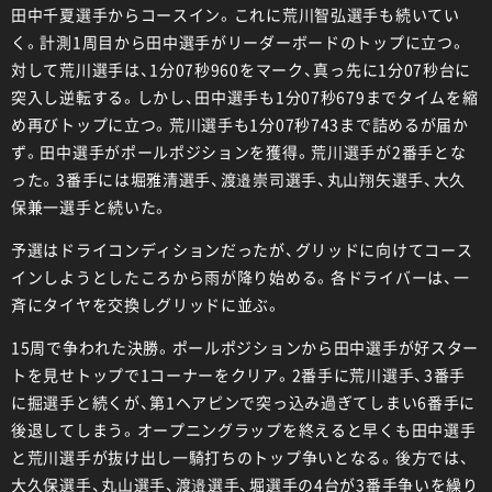
田中千夏選手からコースイン。これに荒川智弘選手も続いてい
く。計測1周目から田中選手がリーダーボードのトップに立つ。
対して荒川選手は、1分07秒960をマーク、真っ先に1分07秒台に
突入し逆転する。しかし、田中選手も1分07秒679までタイムを縮
め再びトップに立つ。荒川選手も1分07秒743まで詰めるが届か
ず。田中選手がポールポジションを獲得。荒川選手が2番手とな
った。3番手には堀雅清選手、渡邉崇司選手、丸山翔矢選手、大久
保兼一選手と続いた。
予選はドライコンディションだったが、グリッドに向けてコース
インしようとしたころから雨が降り始める。各ドライバーは、一
斉にタイヤを交換しグリッドに並ぶ。
15周で争われた決勝。ポールポジションから田中選手が好スター
トを見せトップで1コーナーをクリア。2番手に荒川選手、3番手
に掘選手と続くが、第1ヘアピンで突っ込み過ぎてしまい6番手に
後退してしまう。オープニングラップを終えると早くも田中選手
と荒川選手が抜け出し一騎打ちのトップ争いとなる。後方では、
大久保選手、丸山選手、渡邉選手、堀選手の4台が3番手争いを繰り