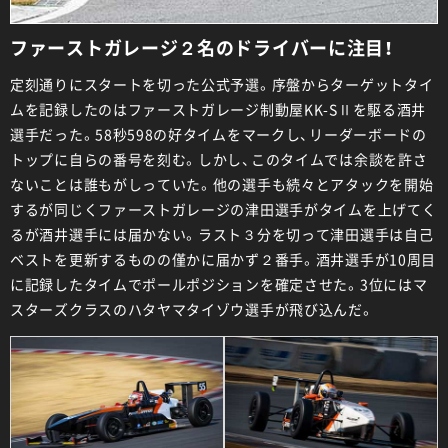
ファーストガレージ２名のドライバーに注目！
定刻通りにスタートを切った公式予選。序盤からターゲットタイ
ムを記録したのはファーストガレージ制動屋KK-SⅡを駆る酒井
選手だった。58秒598の好タイムをマークし、リーダーボードの
トップに自らの番号を刻む。しかし、このタイムでは余談を許さ
ないことは誰もがしっていた。他の選手も続々とアタックを開始
するが同じくファーストガレージの津田選手がタイムを上げてく
るが酒井選手には届かない。ラスト３分を切って津田選手は自己
ベストを更新するものの僅かに届かず２番手。酒井選手が10周目
に記録したタイムでポールポジションを確定させた。3位にはマ
スターズクラスのハタヤマタイゾウ選手が飛び込んだ。