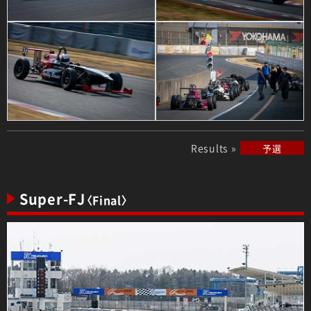
Results »
予選
Super-FJ
〈Final〉