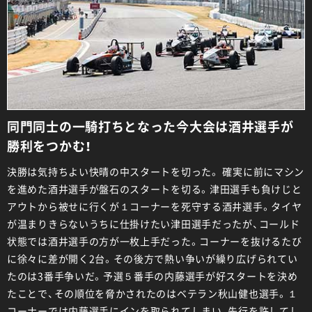
同門同士の一騎打ちとなった今大会は酒井選手が
勝利をつかむ！
決勝は気持ちよい快晴の中スタートを切った。 確実に前にマシン
を進めた酒井選手が盤石のスタートを切る。津田選手も負けじと
アウトから被せに行くが１コーナーを死守する酒井選手。タイヤ
が温まりきらないうちに仕掛けたい津田選手だったが、コールド
状態では酒井選手の方が一枚上手だった。コーナーを抜けるたび
に徐々に差が開く2台。その後方で熱い争いが繰り広げられてい
たのは3番手争いだ。予選５番手の内藤選手が好スタートを決め
たことで、その順位を脅かされたのはベテラン秋山健也選手。１
コーナーでは内藤選手にインを取られてしまい、先行を許してし