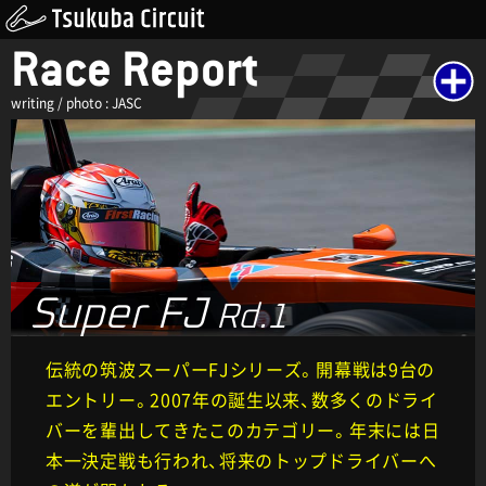
Race Report
writing / photo : JASC
Super FJ
Rd.1
伝統の筑波スーパーFJシリーズ。開幕戦は9台の
エントリー。2007年の誕生以来、数多くのドライ
バーを輩出してきたこのカテゴリー。年末には日
本一決定戦も行われ、将来のトップドライバーへ